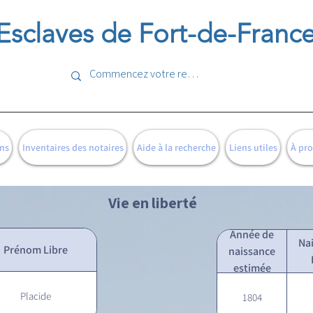
Esclaves de Fort-de-Franc
ns
Inventaires des notaires
Aide à la recherche
Liens utiles
À pr
Vie en liberté
Année de
Na
Prénom Libre
naissance
estimée
Placide
1804