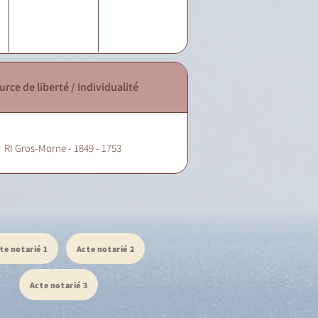
urce de liberté / Individualité
RI Gros-Morne - 1849 - 1753
te notarié 1
Acte notarié 2
Acte notarié 3