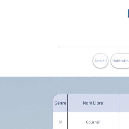
Accueil
Habitatio
Genre
Nom Libre
M
Cournel