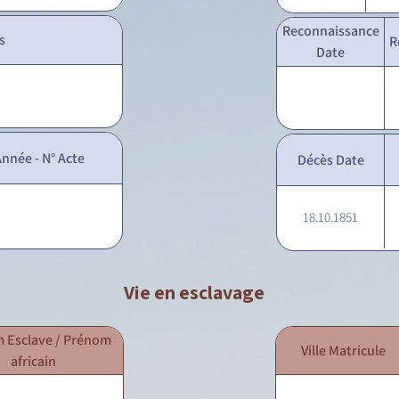
Reconnaissance
s
R
Date
nnée - N° Acte
Décès Date
18.10.1851
Vie en esclavage
 Esclave / Prénom
Ville Matricule
africain