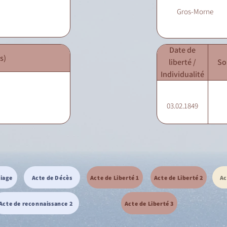
Gros-Morne
Date de
s)
liberté /
So
Individualité
03.02.1849
riage
Acte de Décès
Acte de Liberté 1
Acte de Liberté 2
Ac
Acte de reconnaissance 2
Acte de Liberté 3