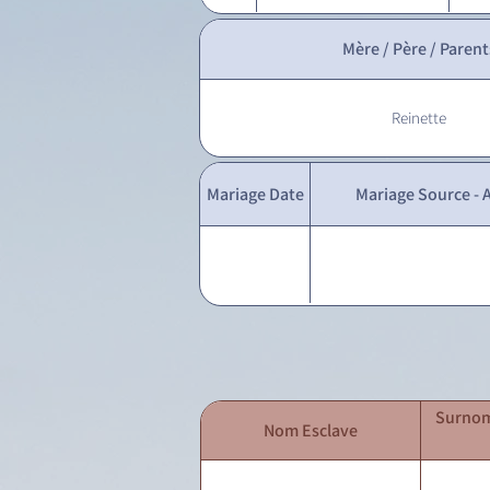
Mère / Père / Parent
Reinette
Mariage Date
Mariage Source - A
Surnom
Nom Esclave