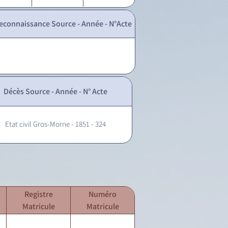
econnaissance Source - Année - N°Acte
Décès Source - Année - N° Acte
Etat civil Gros-Morne - 1851 - 324
Registre
Numéro
Matricule
Matricule