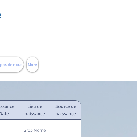
e
opos de nous
More
issance
Lieu de
Source de
Date
naissance
naissance
Gros-Morne