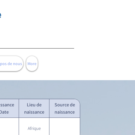
e
opos de nous
More
issance
Lieu de
Source de
Date
naissance
naissance
Afrique