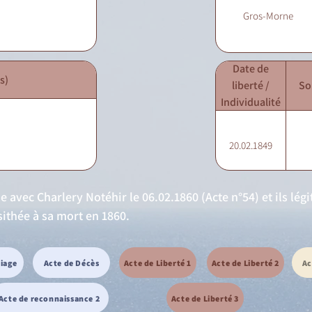
Gros-Morne
Date de
s)
liberté /
So
Individualité
20.02.1849
vec Charlery Notéhir le 06.02.1860 (Acte n°54) et ils légit
sithée à sa mort en 1860.
riage
Acte de Décès
Acte de Liberté 1
Acte de Liberté 2
Ac
Acte de reconnaissance 2
Acte de Liberté 3