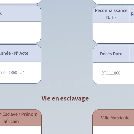
Reconnaissance
s
R
Date
nnée - N° Acte
Décès Date
rne - 1860 - 54
27.11.1860
Vie en esclavage
 Esclave / Prénom
Ville Matricule
africain