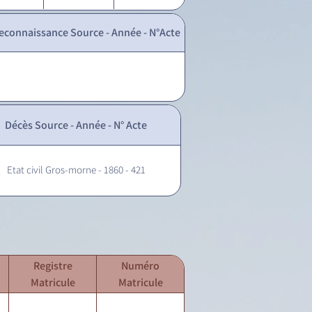
econnaissance Source - Année - N°Acte
Décès Source - Année - N° Acte
Etat civil Gros-morne - 1860 - 421
Registre
Numéro
Matricule
Matricule