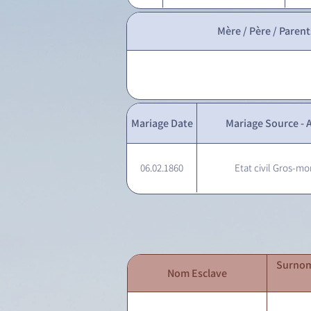
Mère / Père / Parent
Mariage Date
Mariage Source - A
06.02.1860
Etat civil Gros-mo
Surnom
Nom Esclave