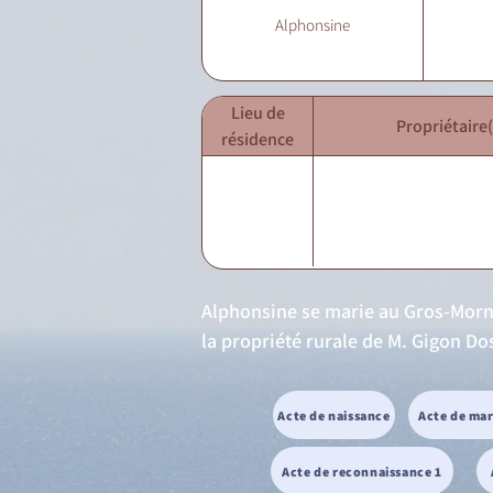
Alphonsine
Lieu de
Propriétaire(
résidence
Alphonsine se marie au Gros-Morne a
la propriété rurale de M. Gigon Do
Acte de naissance
Acte de ma
Acte de reconnaissance 1