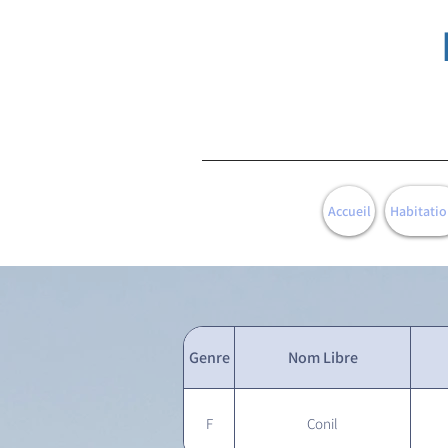
Accueil
Habitatio
Genre
Nom Libre
F
Conil