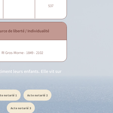
537
urce de liberté / Individualité
RI Gros-Morne - 1849 - 2102
iment leurs enfants. Elle vit sur
te notarié 1
Acte notarié 2
Acte notarié 3