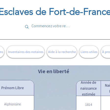
Esclaves de Fort-de-Franc
ns
Inventaires des notaires
Aide à la recherche
Liens utiles
À pr
Vie en liberté
Année de
Na
Prénom Libre
naissance
estimée
Alphonsine
1814