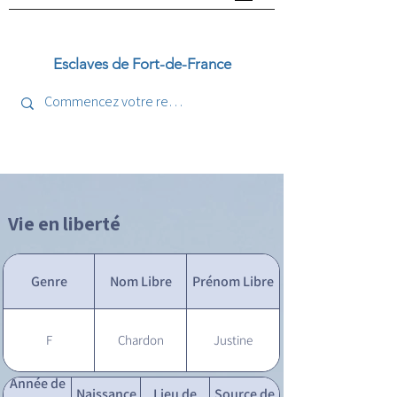
Esclaves de Fort-de-France
Vie en liberté
Genre
Nom Libre
Prénom Libre
F
Chardon
Justine
Année de
Naissance
Lieu de
Source de