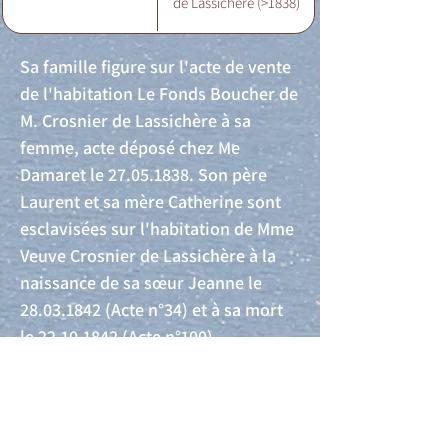
de Lassichère (>1838)
Sa famille figure sur l'acte de vente
de l'habitation Le Fonds Boucher de
M. Crosnier de Lassichère à sa
femme, acte déposé chez Me
Damaret le
27.05.1838
. Son père
Laurent et sa mère Catherine sont
esclavisées sur l'habitation de Mme
Veuve Crosnier de Lassichère à la
naissance de sa sœur Jeanne le
28.03.1842
(Acte n°34) et à sa mort
le
22.10.1842
(Acte n°100).
Acte de naissance
Acte de mariage