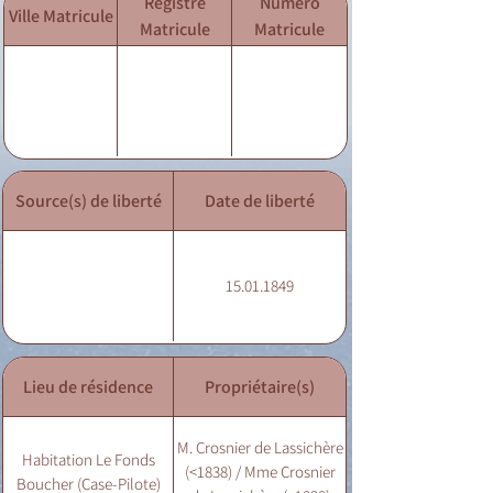
Registre
Numéro
Ville Matricule
Matricule
Matricule
Source(s) de liberté
Date de liberté
15.01.1849
Lieu de résidence
Propriétaire(s)
M. Crosnier de Lassichère
Habitation Le Fonds
(<1838) / Mme Crosnier
Boucher (Case-Pilote)