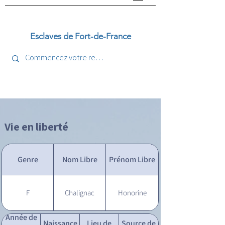
Esclaves de Fort-de-France
Vie en liberté
Genre
Nom Libre
Prénom Libre
F
Chalignac
Honorine
Année de
Naissance
Lieu de
Source de