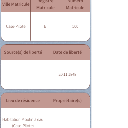
Registre
Numéro
Ville Matricule
Matricule
Matricule
Case-Pilote
B
500
Source(s) de liberté
Date de liberté
20.11.1848
Lieu de résidence
Propriétaire(s)
Habitation Moulin à eau
(Case-Pilote)