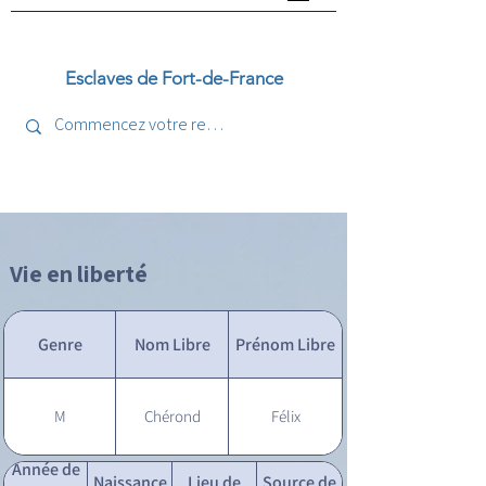
Esclaves de Fort-de-France
Vie en liberté
Genre
Nom Libre
Prénom Libre
M
Chérond
Félix
Année de
Naissance
Lieu de
Source de