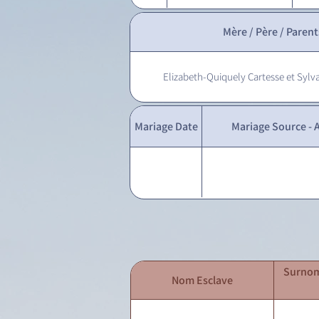
Mère / Père / Parent
Elizabeth-Quiquely Cartesse et Sylva
Mariage Date
Mariage Source - A
Surnom
Nom Esclave