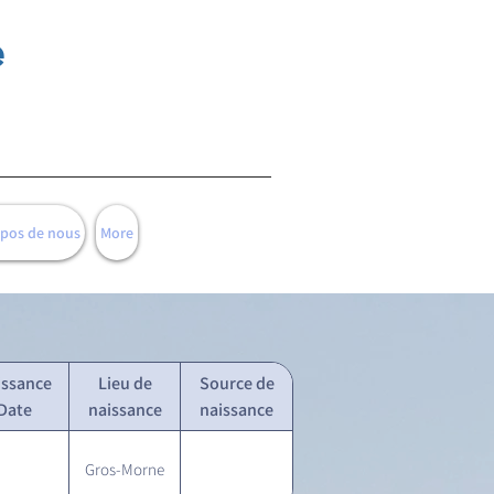
e
opos de nous
More
issance
Lieu de
Source de
Date
naissance
naissance
Gros-Morne