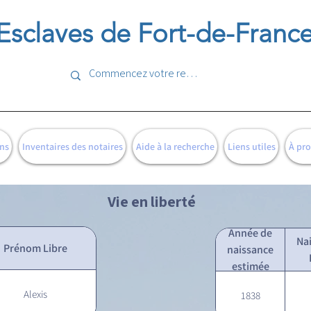
Esclaves de Fort-de-Franc
ns
Inventaires des notaires
Aide à la recherche
Liens utiles
À pr
Vie en liberté
Année de
Na
Prénom Libre
naissance
estimée
Alexis
1838