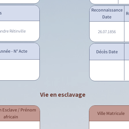
Reconnaissance
s
R
Date
ndre Rétinville
26.07.1856
nnée - N° Acte
Décès Date
Vie en esclavage
 Esclave / Prénom
Ville Matricule
africain