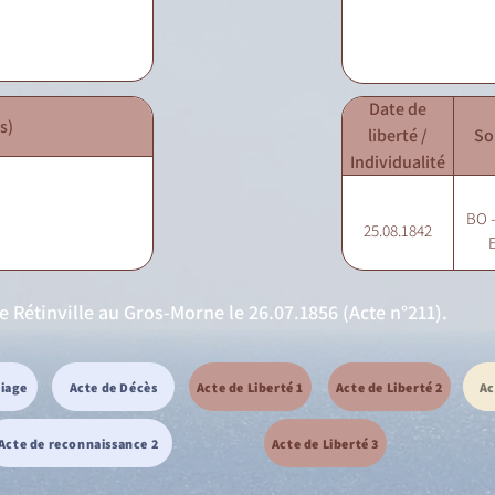
Date de
s)
liberté /
So
Individualité
BO -
25.08.1842
E
e Rétinville au Gros-Morne le 26.07.1856 (Acte n°211).
riage
Acte de Décès
Acte de Liberté 1
Acte de Liberté 2
Ac
Acte de reconnaissance 2
Acte de Liberté 3