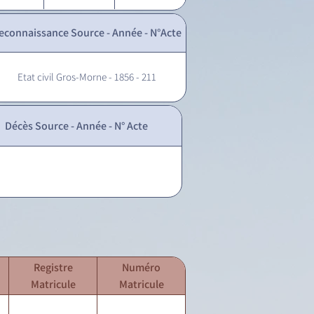
econnaissance Source - Année - N°Acte
Etat civil Gros-Morne - 1856 - 211
Décès Source - Année - N° Acte
Registre
Numéro
Matricule
Matricule