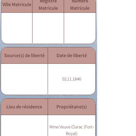
Registre
Numéro
Ville Matricule
Matricule
Matricule
Source(s) de liberté
Date de liberté
02.11.1846
Lieu de résidence
Propriétaire(s)
Mme Veuve Clarac (Fort-
Royal)