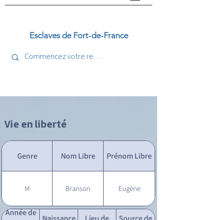
Esclaves de Fort-de-France
Vie en liberté
Genre
Nom Libre
Prénom Libre
M
Branson
Eugène
Année de
Naissance
Lieu de
Source de