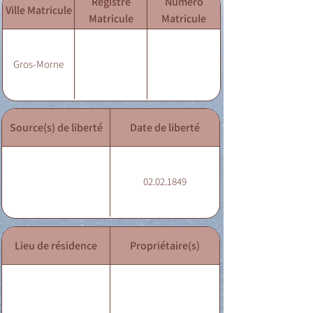
Registre
Numéro
Ville Matricule
Matricule
Matricule
Gros-Morne
Source(s) de liberté
Date de liberté
02.02.1849
Lieu de résidence
Propriétaire(s)