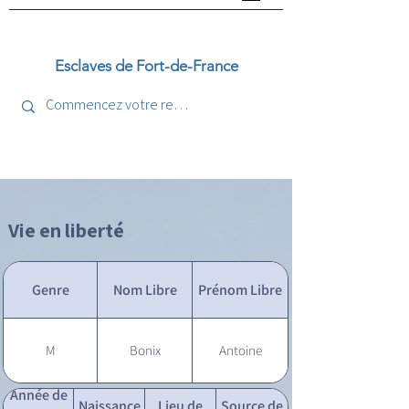
Esclaves de Fort-de-France
Vie en liberté
Genre
Nom Libre
Prénom Libre
M
Bonix
Antoine
Année de
Naissance
Lieu de
Source de