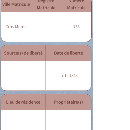
Registre
Numéro
Ville Matricule
Matricule
Matricule
Gros-Morne
733
Source(s) de liberté
Date de liberté
27.12.1848
Lieu de résidence
Propriétaire(s)