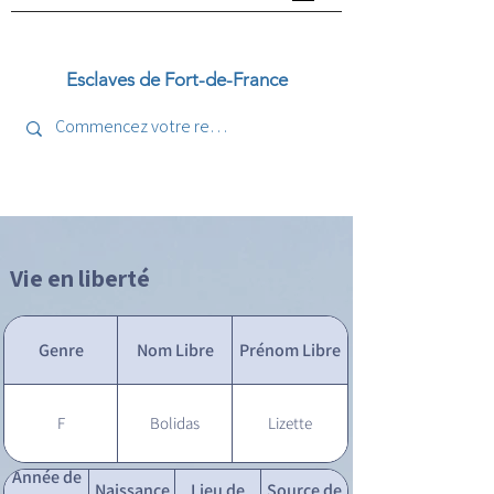
Esclaves de Fort-de-France
Vie en liberté
Genre
Nom Libre
Prénom Libre
F
Bolidas
Lizette
Année de
Naissance
Lieu de
Source de