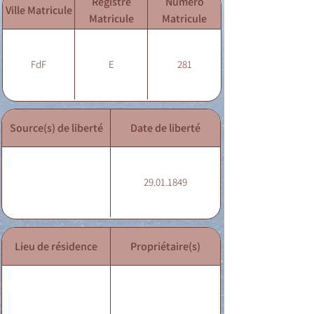
Registre
Numéro
Ville Matricule
Matricule
Matricule
FdF
E
281
Source(s) de liberté
Date de liberté
29.01.1849
Lieu de résidence
Propriétaire(s)