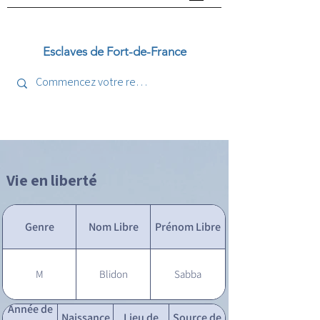
Esclaves de Fort-de-France
Vie en liberté
Genre
Nom Libre
Prénom Libre
M
Blidon
Sabba
Année de
Naissance
Lieu de
Source de