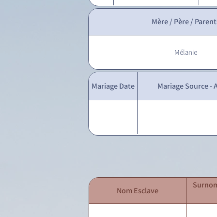
Mère / Père / Parent
Mélanie
Mariage Date
Mariage Source - A
Surnom
Nom Esclave