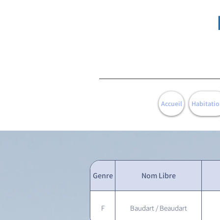
Accueil
Habitatio
Genre
Nom Libre
F
Baudart / Beaudart