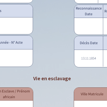
Reconnaissance
s
R
Date
nnée - N° Acte
Décès Date
13.11.1854
Vie en esclavage
 Esclave / Prénom
Ville Matricule
africain