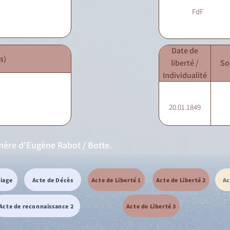
FdF
Date de
s)
liberté /
So
Individualité
20.01.1849
mère d'Eugène Rabot / Botte.
riage
Acte de Décès
Acte de Liberté 1
Acte de Liberté 2
Ac
Acte de reconnaissance 2
Acte de Liberté 3