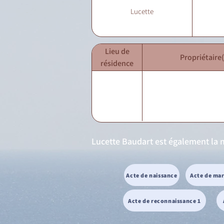
Lucette
Lieu de
Propriétaire(
résidence
Lucette Baudart est également la 
Acte de naissance
Acte de ma
Acte de reconnaissance 1