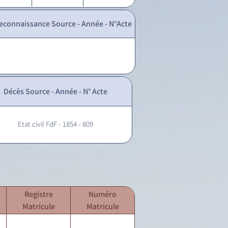
econnaissance Source - Année - N°Acte
Décès Source - Année - N° Acte
Etat civil FdF - 1854 - 809
Registre
Numéro
Matricule
Matricule