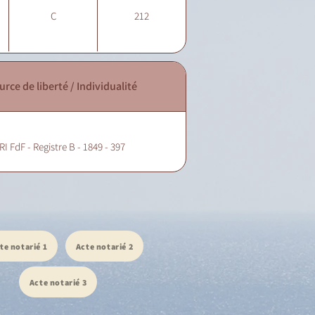
C
212
urce de liberté / Individualité
RI FdF - Registre B - 1849 - 397
te notarié 1
Acte notarié 2
Acte notarié 3