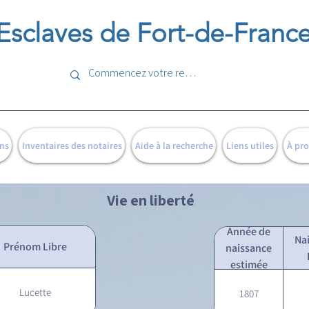
Esclaves de Fort-de-Franc
ns
Inventaires des notaires
Aide à la recherche
Liens utiles
À pr
Vie en liberté
Année de
Na
Prénom Libre
naissance
estimée
Lucette
1807