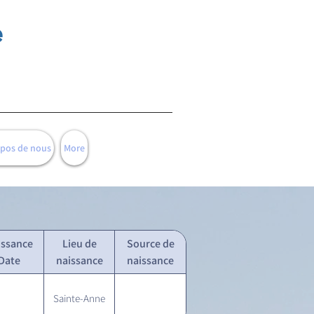
e
opos de nous
More
issance
Lieu de
Source de
Date
naissance
naissance
Sainte-Anne