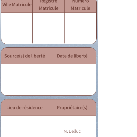
Registre
Numéro
Ville Matricule
Matricule
Matricule
Source(s) de liberté
Date de liberté
Lieu de résidence
Propriétaire(s)
M. Delluc