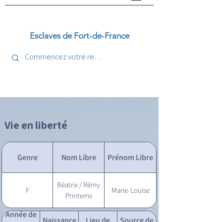
Esclaves de Fort-de-France
Vie en liberté
Genre
Nom Libre
Prénom Libre
Béatrix / Rémy
F
Marie-Louise
Printems
Année de
Naissance
Lieu de
Source de