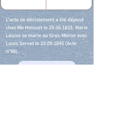
L'acte de désistement a été déposé
chez Me Holozet le
29.06.1833
. Marie
Louise se marie au Gros-Morne avec
Louis Servet le
23.09.1845
(Acte
n°98).
Acte de naissance
Acte de mariage
Acte de Décès
Acte de reconnaissance 1
Acte de reconnaissance 2