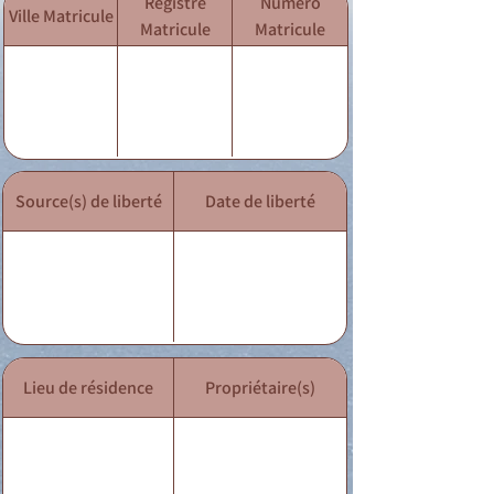
Registre
Numéro
Ville Matricule
Matricule
Matricule
Source(s) de liberté
Date de liberté
Lieu de résidence
Propriétaire(s)