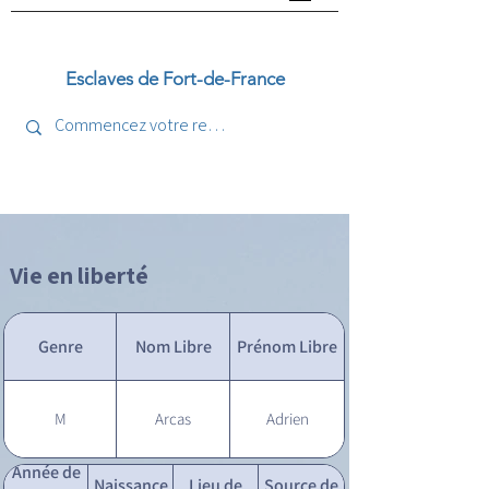
Esclaves de Fort-de-France
Vie en liberté
Genre
Nom Libre
Prénom Libre
M
Arcas
Adrien
Année de
Naissance
Lieu de
Source de