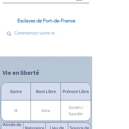
Esclaves de Fort-de-France
Vie en liberté
Genre
Nom Libre
Prénom Libre
Soralin /
M
Aline
Sauralin
Année de
Naissance
Lieu de
Source de