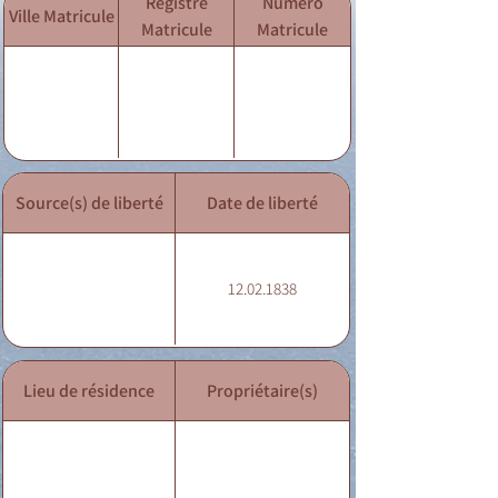
Registre
Numéro
Ville Matricule
Matricule
Matricule
Source(s) de liberté
Date de liberté
12.02.1838
Lieu de résidence
Propriétaire(s)