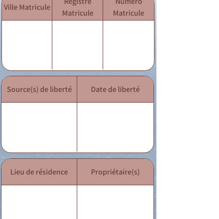
Registre
Numéro
Ville Matricule
Matricule
Matricule
Source(s) de liberté
Date de liberté
Lieu de résidence
Propriétaire(s)