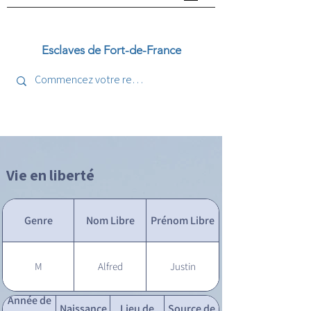
Esclaves de Fort-de-France
Vie en liberté
Genre
Nom Libre
Prénom Libre
M
Alfred
Justin
Année de
Naissance
Lieu de
Source de