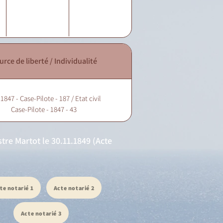
urce de liberté / Individualité
 1847 - Case-Pilote - 187 / Etat civil
Case-Pilote - 1847 - 43
tre Martot le 30.11.1849 (Acte
te notarié 1
Acte notarié 2
Acte notarié 3