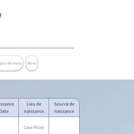
e
opos de nous
More
issance
Lieu de
Source de
Date
naissance
naissance
Case-Pilote