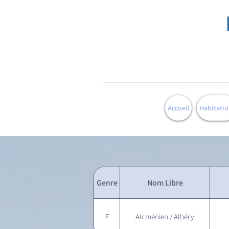
Accueil
Habitatio
Genre
Nom Libre
F
Alcménien / Albéry