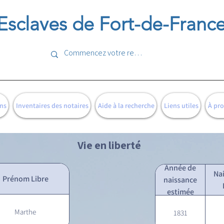
Esclaves de Fort-de-Franc
ns
Inventaires des notaires
Aide à la recherche
Liens utiles
À pr
Vie en liberté
Année de
Na
Prénom Libre
naissance
estimée
Marthe
1831