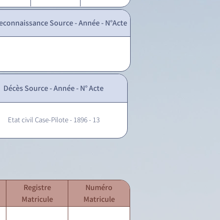
econnaissance Source - Année - N°Acte
Décès Source - Année - N° Acte
Etat civil Case-Pilote - 1896 - 13
Registre
Numéro
Matricule
Matricule