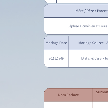
Mère / Père / Parent
Céphise Alcménien et Louis
Mariage Date
Mariage Source - A
30.11.1849
Etat civil Case-Pilo
Surnom
Nom Esclave