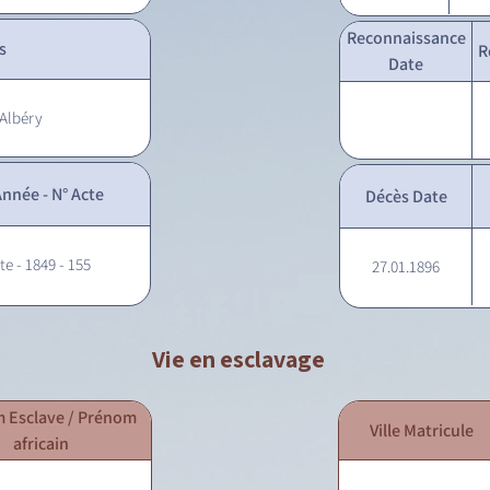
Reconnaissance
s
R
Date
 Albéry
nnée - N° Acte
Décès Date
te - 1849 - 155
27.01.1896
Vie en esclavage
 Esclave / Prénom
Ville Matricule
africain