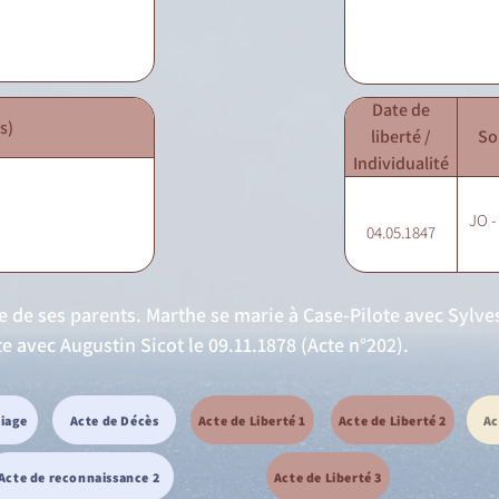
Date de
s)
liberté /
So
Individualité
JO -
04.05.1847
e de ses parents. Marthe se marie à Case-Pilote avec Sylves
te avec Augustin Sicot le 09.11.1878 (Acte n°202).
riage
Acte de Décès
Acte de Liberté 1
Acte de Liberté 2
Ac
Acte de reconnaissance 2
Acte de Liberté 3