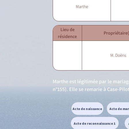
Marthe
Lieu de
Propriétaire(
résidence
M. Doëns
Marthe est légitimée par le mariag
n°155). Elle se remarie à Case-Pilo
Acte de naissance
Acte de ma
Acte de reconnaissance 1