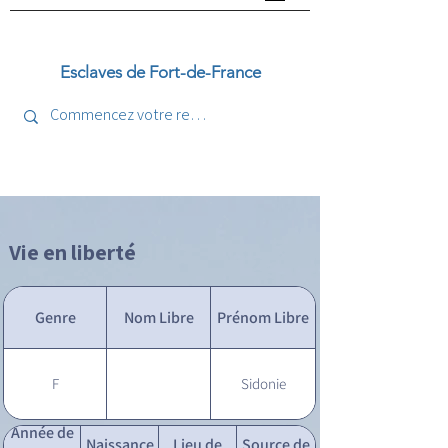
Esclaves de Fort-de-France
Vie en liberté
Genre
Nom Libre
Prénom Libre
F
Sidonie
Année de
Naissance
Lieu de
Source de