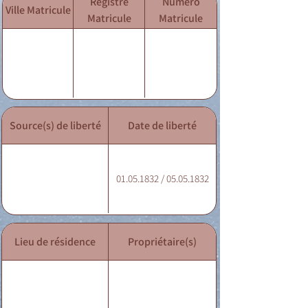
Registre
Numéro
Ville Matricule
Matricule
Matricule
Source(s) de liberté
Date de liberté
01.05.1832 / 05.05.1832
Lieu de résidence
Propriétaire(s)