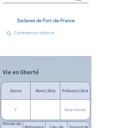
Esclaves de Fort-de-France
Vie en liberté
Genre
Nom Libre
Prénom Libre
F
Rose-Aurore
Année de
Naissance
Lieu de
Source de