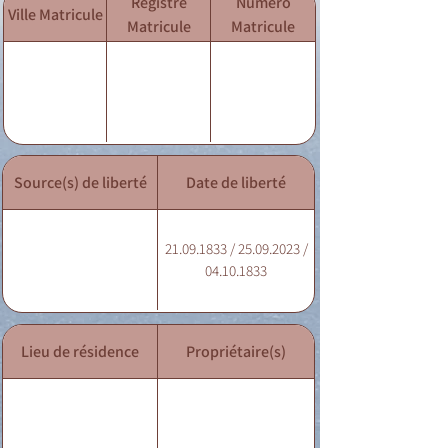
Registre
Numéro
Ville Matricule
Matricule
Matricule
Source(s) de liberté
Date de liberté
21.09.1833 / 25.09.2023 /
04.10.1833
Lieu de résidence
Propriétaire(s)