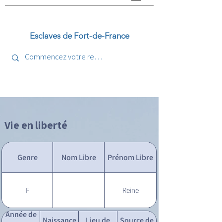
Esclaves de Fort-de-France
Vie en liberté
Genre
Nom Libre
Prénom Libre
F
Reine
Année de
Naissance
Lieu de
Source de