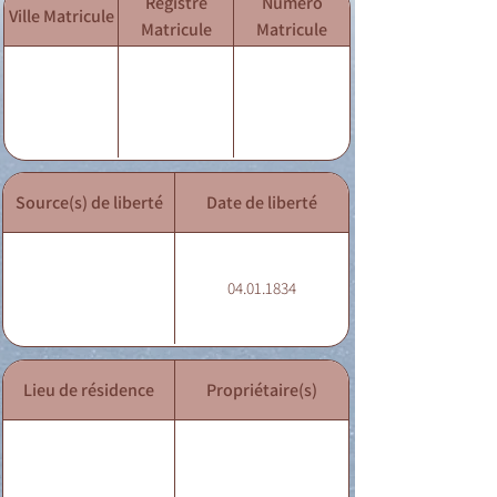
Registre
Numéro
Ville Matricule
Matricule
Matricule
Source(s) de liberté
Date de liberté
04.01.1834
Lieu de résidence
Propriétaire(s)