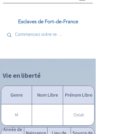
Esclaves de Fort-de-France
Vie en liberté
Genre
Nom Libre
Prénom Libre
M
Ostali
Année de
Naissance
Lieu de
Source de