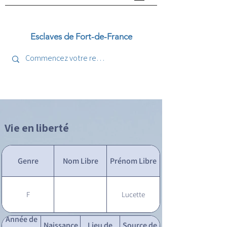
Esclaves de Fort-de-France
Vie en liberté
Genre
Nom Libre
Prénom Libre
F
Lucette
Année de
Naissance
Lieu de
Source de