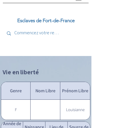
Esclaves de Fort-de-France
Vie en liberté
Genre
Nom Libre
Prénom Libre
F
Louisianne
Année de
Naissance
Lieu de
Source de