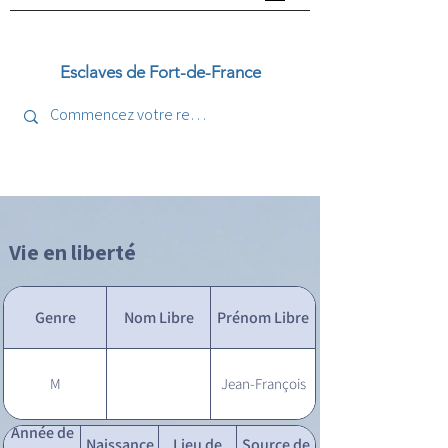
Esclaves de Fort-de-France
Vie en liberté
Genre
Nom Libre
Prénom Libre
M
Jean-François
Année de
Naissance
Lieu de
Source de