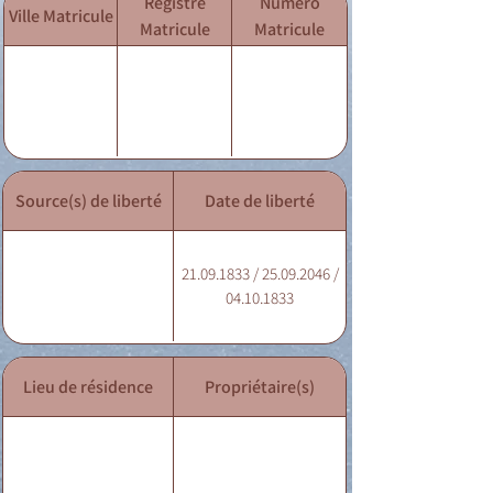
Registre
Numéro
Ville Matricule
Matricule
Matricule
Source(s) de liberté
Date de liberté
21.09.1833 / 25.09.2046 /
04.10.1833
Lieu de résidence
Propriétaire(s)