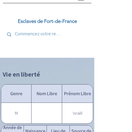
Esclaves de Fort-de-France
Vie en liberté
Genre
Nom Libre
Prénom Libre
M
Israël
Année de
Naissance
Lieu de
Source de