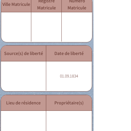
Registre
Numéro
Ville Matricule
Matricule
Matricule
Source(s) de liberté
Date de liberté
01.09.1834
Lieu de résidence
Propriétaire(s)