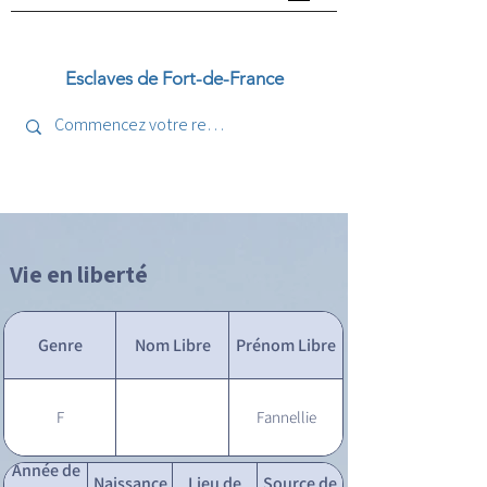
Esclaves de Fort-de-France
Vie en liberté
Genre
Nom Libre
Prénom Libre
F
Fannellie
Année de
Naissance
Lieu de
Source de