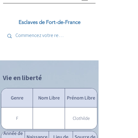
Esclaves de Fort-de-France
Vie en liberté
Genre
Nom Libre
Prénom Libre
F
Clothilde
Année de
Naissance
Lieu de
Source de