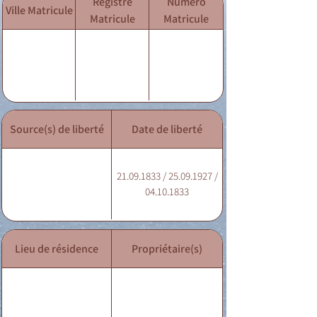
Registre
Numéro
Ville Matricule
Matricule
Matricule
Source(s) de liberté
Date de liberté
21.09.1833 / 25.09.1927 /
04.10.1833
Lieu de résidence
Propriétaire(s)