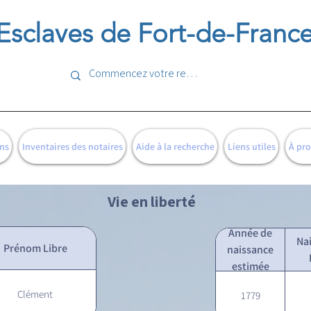
Esclaves de Fort-de-Franc
ns
Inventaires des notaires
Aide à la recherche
Liens utiles
À pr
Vie en liberté
Année de
Na
Prénom Libre
naissance
estimée
Clément
1779