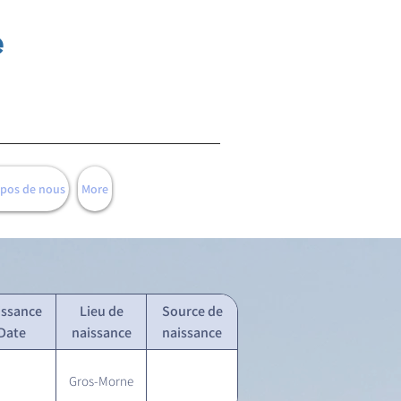
e
opos de nous
More
issance
Lieu de
Source de
Date
naissance
naissance
Gros-Morne