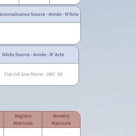
econnaissance Source - Année - N°Acte
Décès Source - Année - N° Acte
Etat civil Gros-Morne - 1847 - 63
Registre
Numéro
Matricule
Matricule