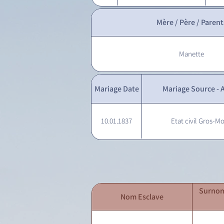
Mère / Père / Parent
Manette
Mariage Date
Mariage Source - A
10.01.1837
Etat civil Gros-Mo
Surnom
Nom Esclave