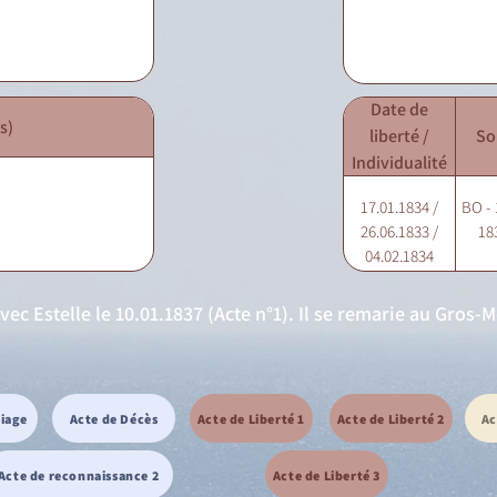
Date de
s)
liberté /
So
Individualité
17.01.1834 /
BO - 
26.06.1833 /
18
04.02.1834
c Estelle le 10.01.1837 (Acte n°1). Il se remarie au Gros-
riage
Acte de Décès
Acte de Liberté 1
Acte de Liberté 2
Ac
Acte de reconnaissance 2
Acte de Liberté 3