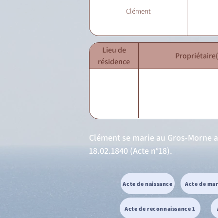
Clément
Lieu de
Propriétaire(
résidence
Clément se marie au Gros-Morne ave
18.02.1840 (Acte n°18).
Acte de naissance
Acte de ma
Acte de reconnaissance 1