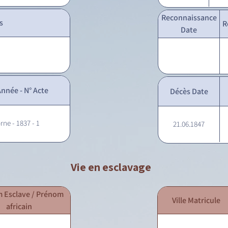
Reconnaissance
s
R
Date
nnée - N° Acte
Décès Date
rne - 1837 - 1
21.06.1847
Vie en esclavage
 Esclave / Prénom
Ville Matricule
africain