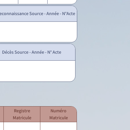
econnaissance Source - Année - N°Acte
Décès Source - Année - N° Acte
Registre
Numéro
Matricule
Matricule