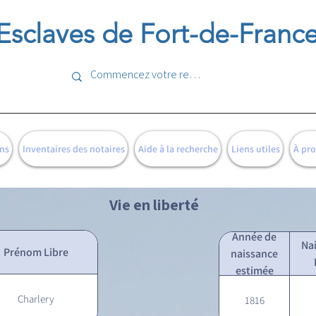
Esclaves de Fort-de-Franc
ns
Inventaires des notaires
Aide à la recherche
Liens utiles
À pr
Vie en liberté
Année de
Na
Prénom Libre
naissance
estimée
Charlery
1816