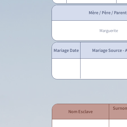
Mère / Père / Parent
Marguerite
Mariage Date
Mariage Source - A
Surnom
Nom Esclave