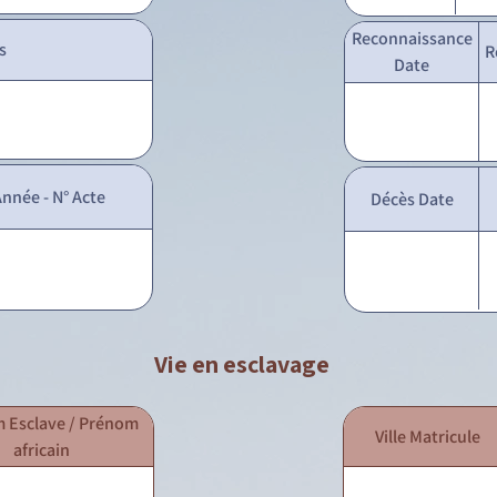
Reconnaissance
s
R
Date
nnée - N° Acte
Décès Date
Vie en esclavage
 Esclave / Prénom
Ville Matricule
africain