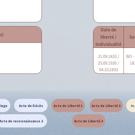
Date de
s)
liberté /
So
Individualité
21.09.1833 /
BO -
25.09.1926 /
18
04.10.1833
riage
Acte de Décès
Acte de Liberté 1
Acte de Liberté 2
Ac
Acte de reconnaissance 2
Acte de Liberté 3