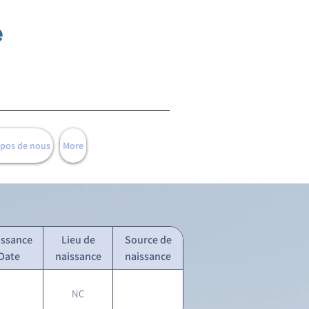
e
opos de nous
More
issance
Lieu de
Source de
Date
naissance
naissance
NC