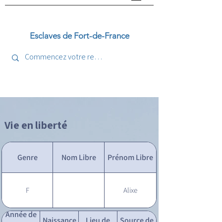
Esclaves de Fort-de-France
Vie en liberté
Genre
Nom Libre
Prénom Libre
F
Alixe
Année de
Naissance
Lieu de
Source de