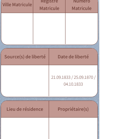
Registre
Numéro
Ville Matricule
Matricule
Matricule
Source(s) de liberté
Date de liberté
21.09.1833 / 25.09.1870 /
04.10.1833
Lieu de résidence
Propriétaire(s)