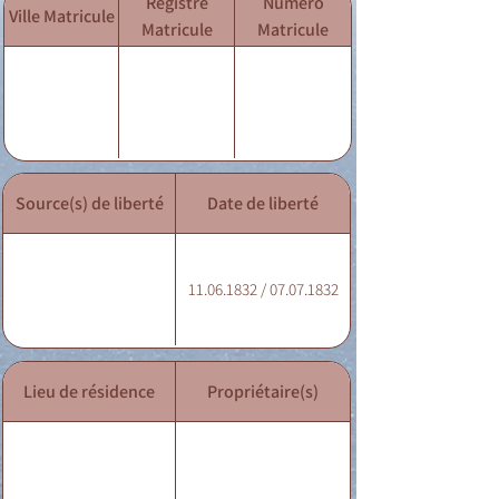
Registre
Numéro
Ville Matricule
Matricule
Matricule
Source(s) de liberté
Date de liberté
11.06.1832 / 07.07.1832
Lieu de résidence
Propriétaire(s)