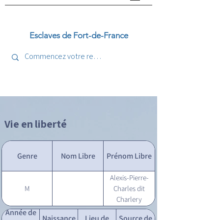
Esclaves de Fort-de-France
Vie en liberté
Genre
Nom Libre
Prénom Libre
Alexis-Pierre-
M
Charles dit
Charlery
Année de
Naissance
Lieu de
Source de